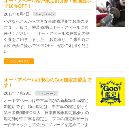
オートアベール松戸限定割引券！画面提示
で10％OFF！
2017年8月4日
キャンペーン
小さなへこみから大きな事故修理までお車のキ
ズ直し、鈑金、塗装修理はオートアベールにお
任せください！！ オートアベール松戸限定の割
引券をご用意しました！ お見積り、ご来店時に
割引画面ご提示で10％OFF！ぜひご利用くださ
い …
この記事を読む
オートアベールは安心のGoo鑑定加盟店で
す！
2017年7月28日
キャンペーン
オートアベールは中古車選びの新基準Goo鑑定
加盟店です。Goo鑑定は、中古車の鑑定を行う
第三者機関NPO法人「日本自動車鑑定協会」の
鑑定師が中古車を鑑定し、プロの鑑定師が一台
一台チェックして公正にグレードを定めていま