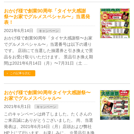
おかげ様で創業90周年「タイヤ大感謝
祭〜お家でグルメスペシャル〜」当選発
表！
2021年6月14日
キャンペーン
おかげ様で創業90周年「タイヤ大感謝祭〜お家
でグルメスペシャル〜」当選番号は以下の通り
です。 店頭にて当選した抽選券と引き換えで景
品をお受け取りいただけます。 景品引き換え期
間は2021年6月14日（月）〜7月31日（土 …
この記事を読む
おかげ様で創業90周年タイヤ大感謝祭〜
お家でグルメスペシャル〜
2021年6月1日
キャンペーン
このキャンペーンは終了しました。たくさんの
ご来店誠にありがとうございました。 尚、当選
発表は、2021年6月14日（月）店頭および弊社
HP上にて行います。お楽しみに。 ※景品引き換