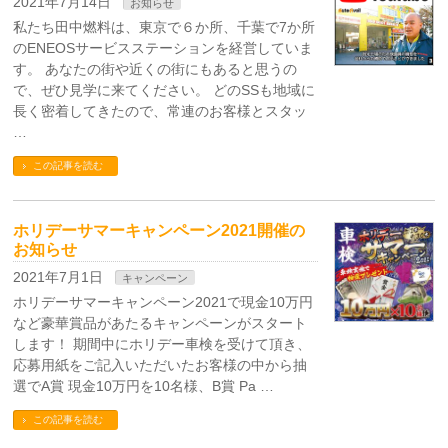
2021年7月14日
お知らせ
私たち田中燃料は、東京で６か所、千葉で7か所
のENEOSサービスステーションを経営していま
す。 あなたの街や近くの街にもあると思うの
で、ぜひ見学に来てください。 どのSSも地域に
長く密着してきたので、常連のお客様とスタッ
…
この記事を読む
ホリデーサマーキャンペーン2021開催の
お知らせ
2021年7月1日
キャンペーン
ホリデーサマーキャンペーン2021で現金10万円
など豪華賞品があたるキャンペーンがスタート
します！ 期間中にホリデー車検を受けて頂き、
応募用紙をご記入いただいたお客様の中から抽
選でA賞 現金10万円を10名様、B賞 Pa …
この記事を読む