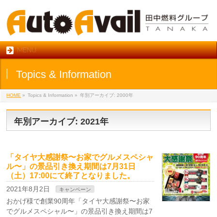
MENU
Topics & Information
HOME
»
Topics & Information
»
年別アーカイブ: 2000年
年別アーカイブ: 2021年
「タイヤ大感謝祭〜お家でグルメスペシャ
ル〜」の景品引き換え期間は7月31日
（土）17:00にて終了となりました。
2021年8月2日
キャンペーン
おかげ様で創業90周年「タイヤ大感謝祭〜お家
でグルメスペシャル〜」の景品引き換え期間は7