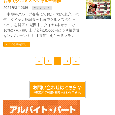
お家でグルメスペシャル〜開催！
2021年3月26日
キャンペーン
田中燃料グループ各店にておかげ様で創業90周
年「タイヤ大感謝祭〜お家でグルメスペシャ
ル〜」を開催！ 期間中、タイヤ4本セットで
10%OFFお買い上げ金額10,000円につき抽選券
を1枚プレゼント！ 【特賞】えらべるブラン …
この記事を読む
«
1
2
3
»