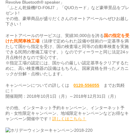
Revolve Bluetooth® speaker」
「ふとん乾燥機FD-F06J7 」「QUOカード」など豪華景品をプレ
ゼント!
その他、豪華商品が盛りだくさんのオートアベールへぜひお越し
下さい！
オートアベールのサービスは、実績30,000台を誇る
国の指定を受
けた民間車検工場
（法律で定められた設備や技術の一定基準を満
たして国から指定を受け、国の検査場と同等の自動車検査を実施
できる民間の整備工場です。）なのでディーラーと同じ法定24ヶ
月点検付きなので安心です。
※指定工場の認定には、国からの厳しい認定基準をクリアするた
めに、高い検査機器の設備はもちろん、国家資格を持ったメカニ
ックが分解・点検いたします。
キャンペーンについての詳しくは
0120-556055
までお気軽
に！
開催期間：2018年10月1日（月）～2018年12月31日（月）
その他、インターネット予約キャンペーン、インターネット予
約・女性限定キャンペーン、地域限定キャンペーンなどお得なキ
ャンペーン開催中です！
詳しくはこちら！