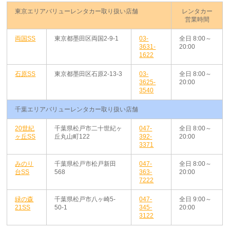
東京エリアバリューレンタカー取り扱い店舗
レンタカー
営業時間
両国SS
東京都墨田区両国2-9-1
03-
全日 8:00～
3631-
20:00
1622
石原SS
東京都墨田区石原2-13-3
03-
全日 8:00～
3625-
20:00
3540
千葉エリアバリューレンタカー取り扱い店舗
20世紀
千葉県松戸市二十世紀ヶ
047-
全日 8:00～
ヶ丘SS
丘丸山町122
392-
20:00
3371
みのり
千葉県松戸市松戸新田
047-
全日 8:00～
台SS
568
363-
20:00
7222
緑の森
千葉県松戸市八ヶ崎5-
047-
全日 9:00～
21SS
50-1
345-
20:00
3122