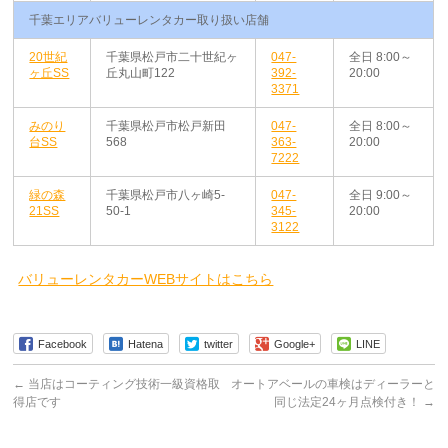
千葉エリアバリューレンタカー取り扱い店舗
20世紀
千葉県松戸市二十世紀ヶ
047-
全日 8:00～
ヶ丘SS
丘丸山町122
392-
20:00
3371
みのり
千葉県松戸市松戸新田
047-
全日 8:00～
台SS
568
363-
20:00
7222
緑の森
千葉県松戸市八ヶ崎5-
047-
全日 9:00～
21SS
50-1
345-
20:00
3122
バリューレンタカーWEBサイトはこちら
Facebook
Hatena
twitter
Google+
LINE
←
当店はコーティング技術一級資格取
オートアベールの車検はディーラーと
得店です
同じ法定24ヶ月点検付き！
→