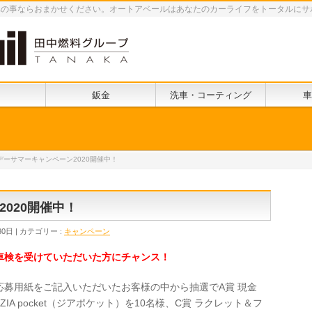
車の事ならおまかせください。オートアベールはあなたのカーライフをトータルにサ
鈑金
洗車・コーティング
車
デーサマーキャンペーン2020開催中！
020開催中！
30日
カテゴリー :
キャンペーン
車検を受けていただいた方にチャンス！
募用紙をご記入いただいたお客様の中から抽選でA賞 現金
IA pocket（ジアポケット）を10名様、C賞 ラクレット＆フ