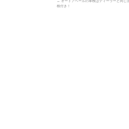
←
オートアベールの車検はディーラーと同じ法
検付き！