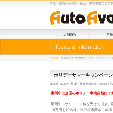
車検・整備から洗車・鈑金・中古車販売まで
店舗情報
車検
Topics & Information
HOME
»
Topics & Information
»
キャンペーン
»
ホリ
ホリデーサマーキャンペーン2
投稿日 : 2020年7月1日
最終更新日時 : 2020年6月
期間中に全国のホリデー車検店舗にて
期間中にホリデー車検を受けて頂き、応
10万円を10名様、次亜塩素酸水生成器 Z