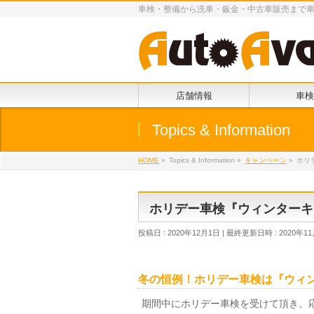
車検・整備から洗車・鈑金・中古車販売まで
店舗情報
車検
Topics & Information
HOME
»
Topics & Information
»
キャンペーン
»
ホリ
ホリデー車検『ウィンターキ
投稿日 : 2020年12月1日
最終更新日時 : 2020年11
冬の恒例！ホリデー車検は『ウィ
期間中にホリデー車検を受けて頂き、応