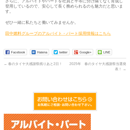
さらに、アルバイトやパートを社員と平等に分け隔てなく育成し
登用しているので、安心して長く務められるのも魅力だと思いま
す。
ぜひ一緒に私たちと働いてみませんか。
田中燃料グループのアルバイト・パート採用情報はこちら
Facebook
Hatena
twitter
Google+
LINE
←
春のタイヤ大感謝祭残りあと2日！
2025年 春のタイヤ大感謝祭当選発
表！
→