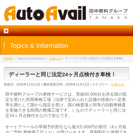
MENU
Topics & Information
HOME
»
Topics & Information
»
お知らせ
»
ディーラーと同じ法定24ヶ月点検付き車検！
ディーラーと同じ法定24ヶ月点検付き車検！
投稿日 : 2025年11月11日
最終更新日時 : 2025年11月11日
カテゴリー :
お知らせ
田中燃料グループの車検サービスは、実績30,000台を誇る国の指
定を受けた民間車検工場（法律で定められた設備や技術の一定基
準を満たして国から指定を受け、国の検査場と同等の自動車検査
を実施できる民間の整備工場です。）なのでディーラーと同じ法
定24ヶ月点検付きなので安心です。
オートアベールの早期予約割引なら最大5,000円の割引（6ヶ月前
のご予約:車検満了日より）が受けられます。早期割引と併用でき