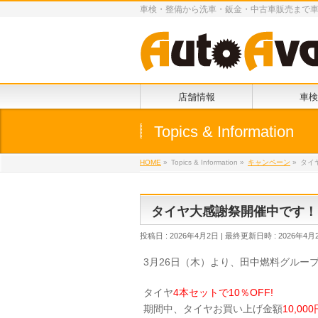
車検・整備から洗車・鈑金・中古車販売まで
店舗情報
車検
Topics & Information
HOME
»
Topics & Information
»
キャンペーン
»
タイ
タイヤ大感謝祭開催中です！
投稿日 : 2026年4月2日
最終更新日時 : 2026年4月
3月26日（木）より、田中燃料グルー
タイヤ
4本セットで10％OFF!
期間中、タイヤお買い上げ金額
10,0