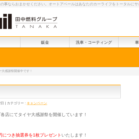
車の事ならおまかせください。オートアベールはあなたのカーライフをトータルにサ
鈑金
洗車・コーティング
車
ヤ大感謝祭開催中です！
2日
カテゴリー :
キャンペーン
プ各店にてタイヤ大感謝祭を開催しています！
00円につき抽選券を1枚プレゼント
いたします！