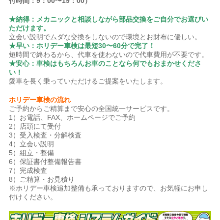
付時間：9：00〜19：00）
★納得：メカニックと相談しながら部品交換をご自分でお選びい
ただけます。
立会い説明でムダな交換をしないので環境とお財布に優しい。
★早い：ホリデー車検は最短30〜60分で完了！
短時間で終わるから、代車を使わないので代車費用が不要です。
★安心：車検はもちろんお車のことなら何でもおまかせくださ
い！
愛車を長く乗っていただけるご提案をいたします。
ホリデー車検の流れ
ご予約からご精算まで安心の全国統一サービスです。
1）お電話、FAX、ホームページでご予約
2）店頭にて受付
3）受入検査・分解検査
4）立会い説明
5）組立・整備
6）保証書付整備報告書
7）完成検査
8）ご精算・お見積り
※ホリデー車検追加整備も承っておりますので、お気軽にお申し
付けください。