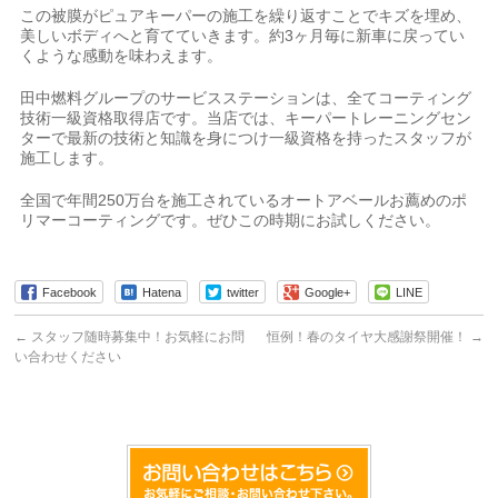
この被膜がピュアキーパーの施工を繰り返すことでキズを埋め、
美しいボディへと育てていきます。約3ヶ月毎に新車に戻ってい
くような感動を味わえます。
田中燃料グループのサービスステーションは、全てコーティング
技術一級資格取得店です。当店では、キーパートレーニングセン
ターで最新の技術と知識を身につけ一級資格を持ったスタッフが
施工します。
全国で年間250万台を施工されているオートアベールお薦めのポ
リマーコーティングです。ぜひこの時期にお試しください。
Facebook
Hatena
twitter
Google+
LINE
←
スタッフ随時募集中！お気軽にお問
恒例！春のタイヤ大感謝祭開催！
→
い合わせください