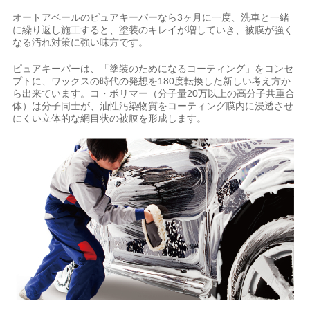
オートアベールのピュアキーパーなら3ヶ月に一度、洗車と一緒
に繰り返し施工すると、塗装のキレイが増していき、被膜が強く
なる汚れ対策に強い味方です。
ピュアキーパーは、「塗装のためになるコーティング」をコンセ
プトに、ワックスの時代の発想を180度転換した新しい考え方か
ら出来ています。コ・ポリマー（分子量20万以上の高分子共重合
体）は分子同士が、油性汚染物質をコーティング膜内に浸透させ
にくい立体的な網目状の被膜を形成します。